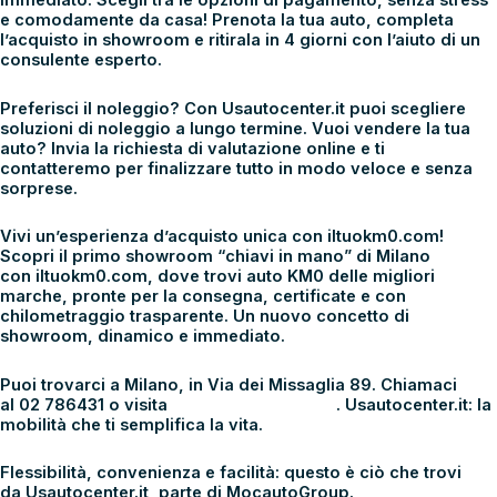
immediato
. Scegli tra le opzioni di pagamento, senza stress
e comodamente da casa! Prenota la tua auto, completa
l’acquisto in showroom e ritirala in 4 giorni con l’aiuto di un
consulente esperto.
Preferisci il noleggio? Con
Usautocenter.it
puoi scegliere
soluzioni di
noleggio a lungo termine
. Vuoi vendere la tua
auto? Invia la richiesta di valutazione online e ti
contatteremo per finalizzare tutto in modo veloce e senza
sorprese.
Vivi un’esperienza d’acquisto unica con
iltuokm0.com
!
Scopri il primo showroom “
chiavi in mano
” di Milano
con
iltuokm0.com
, dove trovi auto KM0 delle migliori
marche, pronte per la consegna, certificate e con
chilometraggio trasparente. Un nuovo concetto di
showroom, dinamico e immediato.
Puoi trovarci a Milano, in
Via dei Missaglia 89
. Chiamaci
al
02 786431
o visita
www.usautocenter.it
.
Usautocenter.it: la
mobilità che ti semplifica la vita
.
Flessibilità, convenienza e facilità: questo è ciò che trovi
da
Usautocenter.it
, parte di
MocautoGroup
.