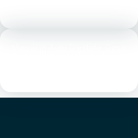
Linea Bianca
26 Luglio 2026
Viaggi In Auto D’estate: Cosa
Portare A Bordo Per Evitare
Imprevisti
21 Luglio 2026