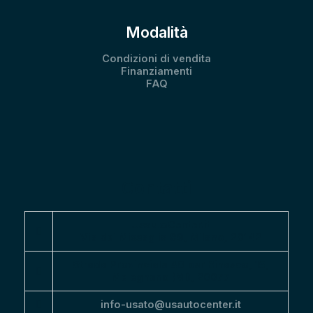
Modalità
Condizioni di vendita
Finanziamenti
FAQ
Contatti
UsautoCenter.it
Via dei Missaglia 89, Milano, 20142
Strada Provinciale 40 per Binasco, 15,
Melegnano (MI), 20077
info-usato@usautocenter.it